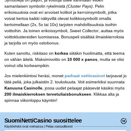
samanlaisen symbolin rykelmistä
(Cluster Pays)
. Pelin
erikoisuuksia ovat eri arvoiset kolikot ja kerroinsymbolit, jotka
voivat kertoa kaikki näkyvillä olevat kolikkosymbolit omalla
kertoimellaan (2x, 5x tai 10x) tarjoten mahdollisuuksia isoihin
voittoihin. Ja toinen erikoissymboli,
Sweet Collector
, auttaa myös
voittoklustereiden luomisessa. Bonuspeli sisältää ilmaiskierroksia
ja tarjolla on myös ostobonus.
Kuten sanottu, riskitaso on
korkea
siitäkin huolimatta, että teema
on vähän äitelä. Maksimivoitto on
10 000 x panos
, mutta se olisi
voinut olla korkeampikin.
Jos mielenkiintosi heräsi, monet
parhaat netticasinot
tarjoavat jo
tätä peliä, joka julkaistiin 2. toukokuuta. Voit esimerkiksi suunnata
Kanuuna Casinolle
, jossa uudet pelaajat pääsevät käsiksi myös
200 ilmaiskierroksen tervetuliaisbonukseen
. Klikkaa alta ja
spinnaa viikonloppu käyntiin!
SuomiNettiCasino suosittelee
Käyttöehdot ovat voimassa | Pelaa vastuullisesti