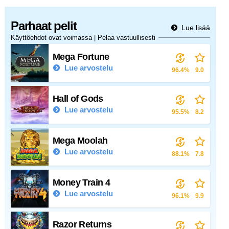
Parhaat pelit
Lue lisää
Käyttöehdot ovat voimassa | Pelaa vastuullisesti
Mega Fortune
Lue arvostelu
96.4%
9.0
Hall of Gods
Lue arvostelu
95.5%
8.2
Mega Moolah
Lue arvostelu
88.1%
7.8
Money Train 4
Lue arvostelu
96.1%
9.9
Razor Returns