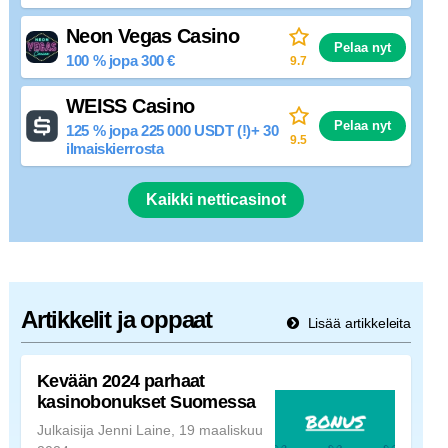
Neon Vegas Casino
Pelaa nyt
100 % jopa 300 €
9.7
WEISS Casino
Pelaa nyt
125 % jopa 225 000 USDT (!)+ 30
9.5
ilmaiskierrosta
Kaikki netticasinot
Artikkelit ja oppaat
Lisää artikkeleita
Kevään 2024 parhaat
kasinobonukset Suomessa
Julkaisija Jenni Laine, 19 maaliskuu