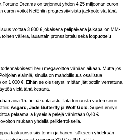
ega Fortune Dreams on tarjonnut yhden 4,25 miljoonan euron
 euron voitot NetEntin progressiivisista jackpoteista tänä
llisuus voittaa 3 800 € jokaisena pelipäivänä jalkapallon MM-
 toinen välierä, lauantain pronssiottelu sekä loppuottelu
iitä todennäköisesti heru megavoittoa vähään aikaan. Mutta jos
ä Pohjolan eläimiä, sinulla on mahdollisuus osallistua
1 000 €. Eihän se ole tietysti mitään jättipottiin verrattuna,
 käyttöä vielä tänä kesänä.
ydään aina 15. heinäkuuta asti. Tätä turnausta varten sinun
ttiin:
Asgard, Jade Butterfly
ja
Wolf Gold
. SuperLennyn
ittoa pelaamalla kyseisiä pelejä vähintään 0,40 €
kovoiton mukaan yhdellä pelikierroksella.
 nappaa taskuunsa siis tonnin ja hänen lisäkseen yhdeksän
vaihtelee sijasta riippuen 300 € ja 40 € välillä.