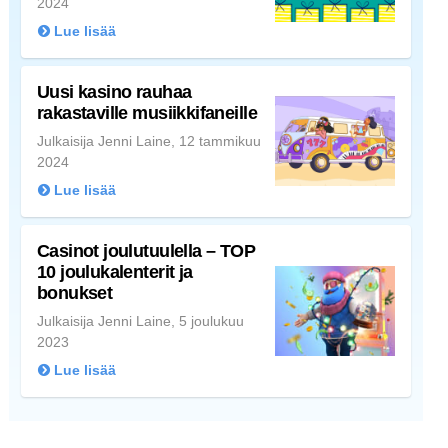
2024
Lue lisää
Uusi kasino rauhaa
rakastaville musiikkifaneille
Julkaisija Jenni Laine, 12 tammikuu
2024
Lue lisää
Casinot joulutuulella – TOP
10 joulukalenterit ja
bonukset
Julkaisija Jenni Laine, 5 joulukuu
2023
Lue lisää