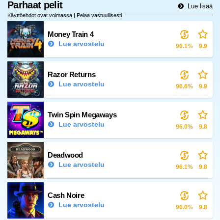
Parhaat pelit
Lue lisää
Käyttöehdot ovat voimassa | Pelaa vastuullisesti
Money Train 4
Lue arvostelu
96.1%
9.9
Razor Returns
Lue arvostelu
96.6%
9.9
Twin Spin Megaways
Lue arvostelu
96.0%
9.8
Deadwood
Lue arvostelu
96.1%
9.8
Cash Noire
Lue arvostelu
96.0%
9.8