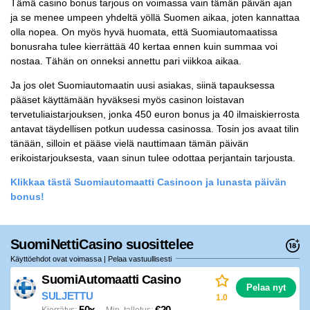
Tämä casino bonus tarjous on voimassa vain tämän päivän ajan
ja se menee umpeen yhdeltä yöllä Suomen aikaa, joten kannattaa
olla nopea. On myös hyvä huomata, että Suomiautomaatissa
bonusraha tulee kierrättää 40 kertaa ennen kuin summaa voi
nostaa. Tähän on onneksi annettu pari viikkoa aikaa.
Ja jos olet Suomiautomaatin uusi asiakas, siinä tapauksessa
pääset käyttämään hyväksesi myös casinon loistavan
tervetuliaistarjouksen, jonka 450 euron bonus ja 40 ilmaiskierrosta
antavat täydellisen potkun uudessa casinossa. Tosin jos avaat tilin
tänään, silloin et pääse vielä nauttimaan tämän päivän
erikoistarjouksesta, vaan sinun tulee odottaa perjantain tarjousta.
Klikkaa tästä Suomiautomaatti Casinoon ja lunasta päivän
bonus!
SuomiNettiCasino suosittelee
Käyttöehdot ovat voimassa | Pelaa vastuullisesti
SuomiAutomaatti Casino
Pelaa nyt
SULJETTU
1.0
50x
€20