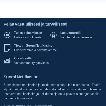
Pelaa vastuullisesti ja turvallisesti
Tukea pelaamiseen
Laatukontrolli
Pelaa vastuullisesti
Vain turvalliset lisenssit
Tietoa - SuomiNettiKasino
Eksperttimme & toimittajamme
Ota yhteyttä
Vastaamme kysymyksiisi
Suomi Nettikasino
Suomalainen nettikasino ja kaikki mitä sinun tulee niistä tietää - Täältä
löydät hyödyllistä tietoa suomalaisista pelisivustoista. Asiantuntijamme
testaavat nettikasinoita ja kolikkopelejä sekä pitävät sinut ajan tasalla
parhaista bonuksista.
Yksityisyyden suoja
Käyttöehdot