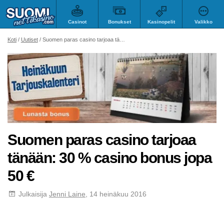
Casinot
Bonukset
Kasinopelit
Valikko
Koti
Uutiset
Suomen paras casino tarjoaa tänään: 30 % casino bonus jopa 50 €
Suomen paras casino tarjoaa
tänään: 30 % casino bonus jopa
50 €
Julkaisija
Jenni Laine
, 14 heinäkuu 2016