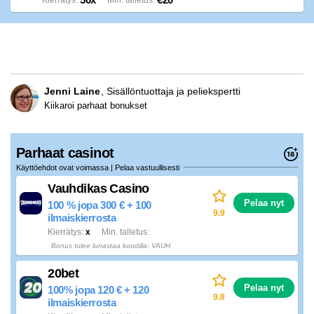
Kierrätys
Min. talletus
Jenni Laine
Sisällöntuottaja ja peliekspertti
Kiikaroi parhaat bonukset
Parhaat casinot
Käyttöehdot ovat voimassa | Pelaa vastuullisesti
Vauhdikas Casino
Pelaa nyt
100 % jopa 300 € + 100
9.9
ilmaiskierrosta
Kierrätys
x
Min. talletus
Bonus tulee lunastaa koodilla: VAUH
20bet
Pelaa nyt
100% jopa 120 € + 120
9.8
ilmaiskierrosta