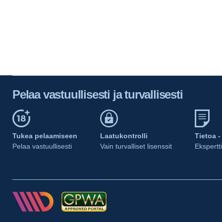
Pelaa vastuullisesti ja turvallisesti
Tukea pelaamiseen
Laatukontrolli
Tietoa 
Pelaa vastuullisesti
Vain turvalliset lisenssit
Ekspert