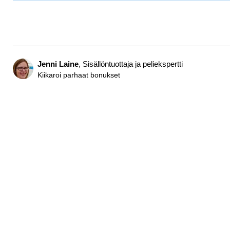
Jenni Laine
Sisällöntuottaja ja peliekspertti
Kiikaroi parhaat bonukset