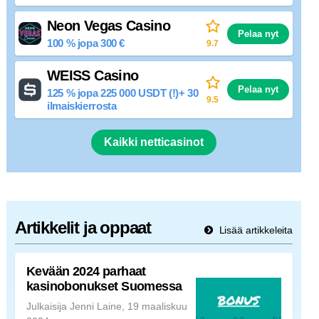
Neon Vegas Casino
Pelaa nyt
100 % jopa 300 €
9.7
WEISS Casino
Pelaa nyt
125 % jopa 225 000 USDT (!)+ 30
9.5
ilmaiskierrosta
Kaikki netticasinot
Artikkelit ja oppaat
Lisää artikkeleita
Kevään 2024 parhaat
kasinobonukset Suomessa
Julkaisija Jenni Laine, 19 maaliskuu