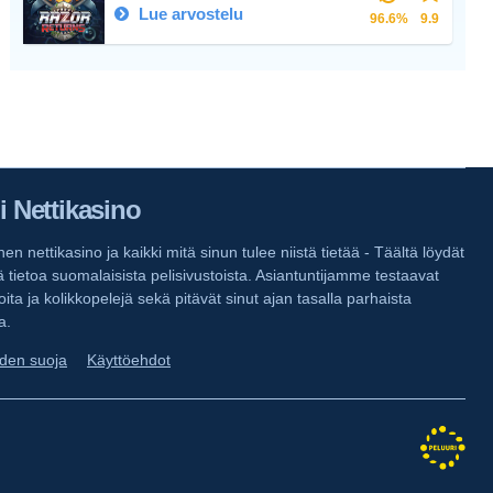
Lue arvostelu
96.6%
9.9
 Nettikasino
n nettikasino ja kaikki mitä sinun tulee niistä tietää - Täältä löydät
ä tietoa suomalaisista pelisivustoista. Asiantuntijamme testaavat
oita ja kolikkopelejä sekä pitävät sinut ajan tasalla parhaista
a.
yden suoja
Käyttöehdot