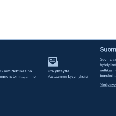
Suomi
Suomalaine
hyödyllist
nettikasin
- SuomiNettiKasino
Ota yhteyttä
bonuksist
timme & toimittajamme
Vastaamme kysymyksiisi
Yksityisy