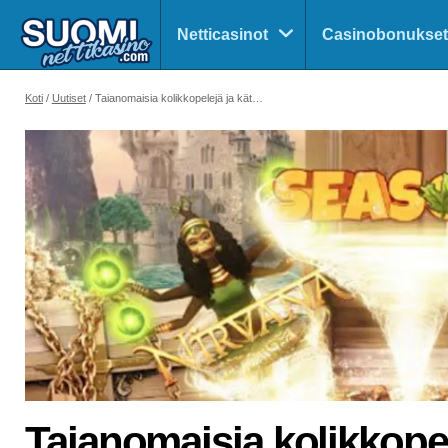
Netticasinot
Casinobonukset
Koti
Uutiset
Taianomaisia kolikkopelejä ja käteispalkintoja Mr Greenissä!
Taianomaisia kolikkopel