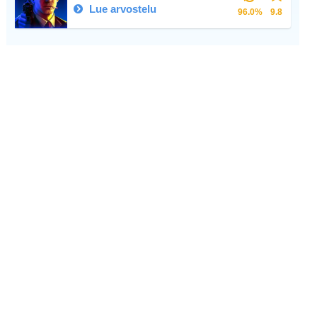
Lue arvostelu
96.0%
9.8