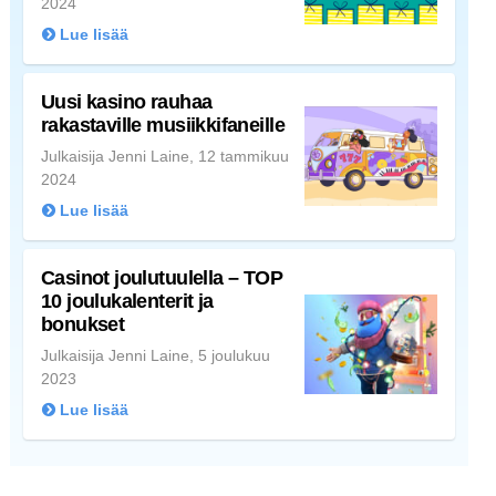
2024
Lue lisää
Uusi kasino rauhaa
rakastaville musiikkifaneille
Julkaisija Jenni Laine, 12 tammikuu
2024
Lue lisää
Casinot joulutuulella – TOP
10 joulukalenterit ja
bonukset
Julkaisija Jenni Laine, 5 joulukuu
2023
Lue lisää