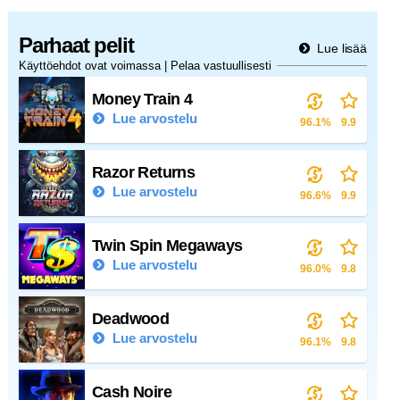
Parhaat pelit
Lue lisää
Käyttöehdot ovat voimassa | Pelaa vastuullisesti
Money Train 4
Lue arvostelu
96.1%
9.9
Razor Returns
Lue arvostelu
96.6%
9.9
Twin Spin Megaways
Lue arvostelu
96.0%
9.8
Deadwood
Lue arvostelu
96.1%
9.8
Cash Noire