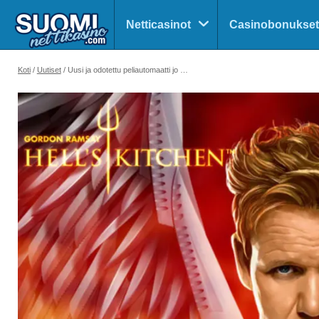
Netticasinot
Casinobonukset
Koti
Uutiset
Uusi ja odotettu peliautomaatti jo pelattavissa Mr Green Casinossa