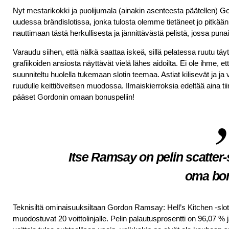
Nyt mestarikokki ja puolijumala (ainakin asenteesta päätellen)
uudessa brändislotissa, jonka tulosta olemme tietäneet jo pitkään
nauttimaan tästä herkullisesta ja jännittävästä pelistä, jossa pun
Varaudu siihen, että nälkä saattaa iskeä, sillä pelatessa ruutu täy
grafiikoiden ansiosta näyttävät vielä lähes aidoilta. Ei ole ihme, et
suunniteltu huolella tukemaan slotin teemaa. Astiat kilisevät ja ja 
ruudulle keittiöveitsen muodossa. Ilmaiskierroksia edeltää aina ti
pääset Gordonin omaan bonuspeliin!
Itse Ramsay on pelin scatter
oma bon
Teknisiltä ominaisuuksiltaan Gordon Ramsay: Hell’s Kitchen -slotti 
muodostuvat 20 voittolinjalle. Pelin palautusprosentti on 96,07 % ja 