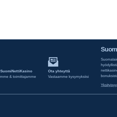
Suomi
Suomalaine
hyödyllist
nettikasin
- SuomiNettiKasino
Ota yhteyttä
bonuksist
timme & toimittajamme
Vastaamme kysymyksiisi
Yksityisy