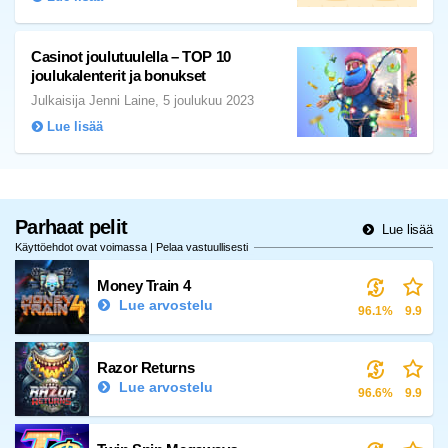
Casinot joulutuulella – TOP 10
joulukalenterit ja bonukset
Julkaisija Jenni Laine, 5 joulukuu 2023
Lue lisää
Parhaat pelit
Lue lisää
Käyttöehdot ovat voimassa | Pelaa vastuullisesti
Money Train 4
Lue arvostelu
96.1%
9.9
Razor Returns
Lue arvostelu
96.6%
9.9