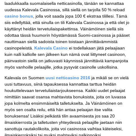
laadukkaalla suomalaisella netticasinolla, tänään se kannattaa
uudessa Kalevala Casinossa, sillä siellä on tarjolla 50 % reload
casino bonus
, jolla voit saada jopa 100 € ekstraa tilillesi. Tämä
siis edellyttää, että sinulla on tili Kalevala Casinossa ja että olet jo
käyttänyt heidän tervetuliaispakettinsa. Väinämöinen siellä siis
odottaa tässä huumorin höystämässä Suomi-casinossa ja pääset
nauttimaan siellä sadoista toinen toistaan jännittävämmistä
casinopeleistä.
Kalevala Casino
ei todellakaan jätä pelaajiaan
kuin nalli kalliolle sen jälkeen kun nämä ovat liittyneet casinoon,
päinvastoin siellä on jatkuvasti käynnissä jännittäviä kampanjoita
myös vanhoille pelaajille, jotka pysyvät casinolle uskollisina.
Kalevala on Suomen
uusi netticasino 2016
ja mikäli se on vielä
uusi tuttavuus, siinä tapauksessa kannattaa tarttua heidän
houkuttelevaan tervetuliaistarjoukseensa. Kaikki uudet pelaajat
nimittäin saavat osansa mahtavista bonuksista, joita on luvassa
jopa kolmelta ensimmäiseltä talletukselta. Ja Väinämöinen on
myös sen osalta reilu, että hän antaa pelaajan itse valita
bonuksensa! Lisäksi pelkästä tilin avaamisesta jos saa 20
ilmaiskierrosta ja talletusten yhteydessä pelaajille jaetaan niin
sanottuja rautakolikoita, joita voi casinossa vaihtaa käteiseksi,
ilmaiskierroksiksi tai muiksi mahtaviksi palkinnoiksi.