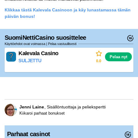
Klikkaa tästä Kalevala Casinoon ja käy lunastamassa tämän
päivän bonus!
SuomiNettiCasino suosittelee
Käyttöehdot ovat voimassa | Pelaa vastuullisesti
Kalevala Casino
Pelaa nyt
SULJETTU
0.0
Jenni Laine
Sisällöntuottaja ja peliekspertti
Kiikaroi parhaat bonukset
Parhaat casinot