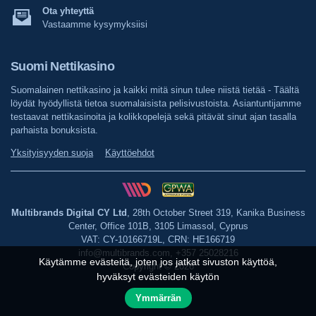
Ota yhteyttä
Vastaamme kysymyksiisi
Suomi Nettikasino
Suomalainen nettikasino ja kaikki mitä sinun tulee niistä tietää - Täältä
löydät hyödyllistä tietoa suomalaisista pelisivustoista. Asiantuntijamme
testaavat nettikasinoita ja kolikkopelejä sekä pitävät sinut ajan tasalla
parhaista bonuksista.
Yksityisyyden suoja
Käyttöehdot
Multibrands Digital CY Ltd
, 28th October Street 319, Kanika Business
Center, Office 101B, 3105 Limassol, Cyprus
VAT: CY-10166719L, CRN: HE166719
info@multibrands.com, +357 25028216
Käytämme evästeitä, joten jos jatkat sivuston käyttöä,
Copyright © 2026
hyväksyt evästeiden käytön
Ymmärrän