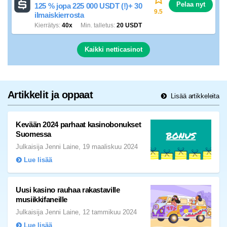
Pelaa nyt
125 % jopa 225 000 USDT (!)+ 30
9.5
ilmaiskierrosta
Kierrätys
40x
Min. talletus
20 USDT
Kaikki netticasinot
Artikkelit ja oppaat
Lisää artikkeleita
Kevään 2024 parhaat kasinobonukset
Suomessa
Julkaisija Jenni Laine, 19 maaliskuu 2024
Lue lisää
Uusi kasino rauhaa rakastaville
musiikkifaneille
Julkaisija Jenni Laine, 12 tammikuu 2024
Lue lisää