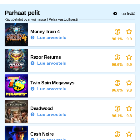
Parhaat pelit
Lue lisää
Käyttöehdot ovat voimassa | Pelaa vastuullisesti
Money Train 4
Lue arvostelu
96.1%
9.9
Razor Returns
Lue arvostelu
96.6%
9.9
Twin Spin Megaways
Lue arvostelu
96.0%
9.8
Deadwood
Lue arvostelu
96.1%
9.8
Cash Noire
Lue arvostelu