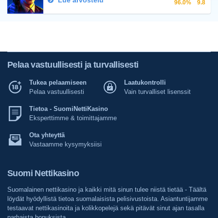
96.0%
9.8
Pelaa vastuullisesti ja turvallisesti
Tukea pelaamiseen
Laatukontrolli
Pelaa vastuullisesti
Vain turvalliset lisenssit
Tietoa - SuomiNettiKasino
Eksperttimme & toimittajamme
Ota yhteyttä
Vastaamme kysymyksiisi
Suomi Nettikasino
Suomalainen nettikasino ja kaikki mitä sinun tulee niistä tietää - Täältä
löydät hyödyllistä tietoa suomalaisista pelisivustoista. Asiantuntijamme
testaavat nettikasinoita ja kolikkopelejä sekä pitävät sinut ajan tasalla
parhaista bonuksista.