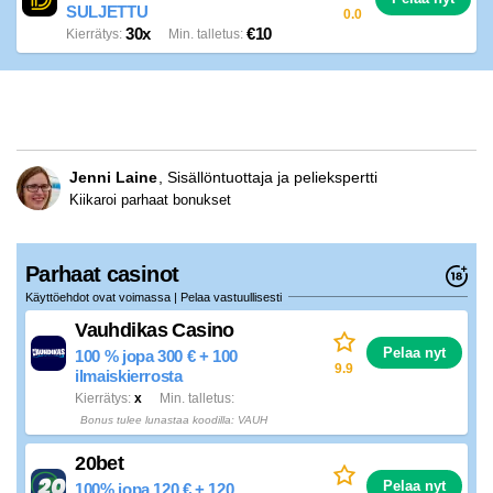
SULJETTU
0.0
30x
€10
Kierrätys
Min. talletus
Jenni Laine
Sisällöntuottaja ja peliekspertti
Kiikaroi parhaat bonukset
Parhaat casinot
Käyttöehdot ovat voimassa | Pelaa vastuullisesti
Vauhdikas Casino
Pelaa nyt
100 % jopa 300 € + 100
9.9
ilmaiskierrosta
Kierrätys
x
Min. talletus
Bonus tulee lunastaa koodilla: VAUH
20bet
Pelaa nyt
100% jopa 120 € + 120