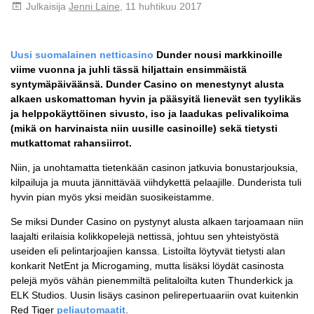
Julkaisija
Jenni Laine
, 11 huhtikuu 2017
Uusi suomalainen netticasino
Dunder nousi markkinoille
viime vuonna ja juhli tässä hiljattain ensimmäistä
syntymäpäiväänsä. Dunder Casino on menestynyt alusta
alkaen uskomattoman hyvin ja pääsyitä lienevät sen tyylikäs
ja helppokäyttöinen sivusto, iso ja laadukas pelivalikoima
(mikä on harvinaista niin uusille casinoille) sekä tietysti
mutkattomat rahansiirrot.
Niin, ja unohtamatta tietenkään casinon jatkuvia bonustarjouksia,
kilpailuja ja muuta jännittävää viihdykettä pelaajille. Dunderista tuli
hyvin pian myös yksi meidän suosikeistamme.
Se miksi Dunder Casino on pystynyt alusta alkaen tarjoamaan niin
laajalti erilaisia kolikkopelejä nettissä, johtuu sen yhteistyöstä
useiden eli pelintarjoajien kanssa. Listoilta löytyvät tietysti alan
konkarit NetEnt ja Microgaming, mutta lisäksi löydät casinosta
pelejä myös vähän pienemmiltä pelitaloilta kuten Thunderkick ja
ELK Studios. Uusin lisäys casinon pelirepertuaariin ovat kuitenkin
Red Tiger
peliautomaatit
.