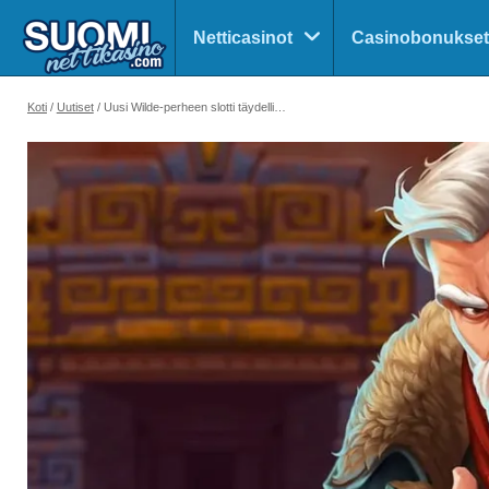
Netticasinot
Casinobonukset
Koti
Uutiset
Uusi Wilde-perheen slotti täydellinen aloittelijoille