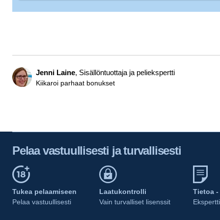
Jenni Laine
Sisällöntuottaja ja peliekspertti
Kiikaroi parhaat bonukset
Pelaa vastuullisesti ja turvallisesti
Tukea pelaamiseen
Laatukontrolli
Tietoa 
Pelaa vastuullisesti
Vain turvalliset lisenssit
Ekspert