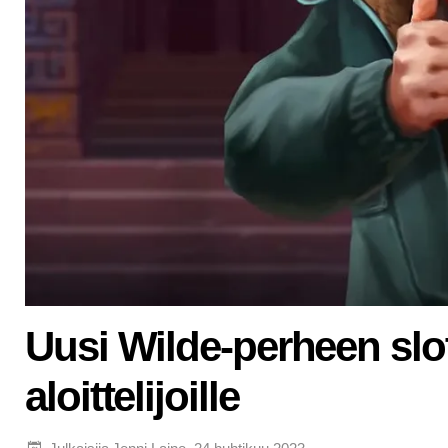
Uusi Wilde-perheen slot
aloittelijoille