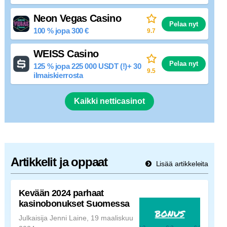
Neon Vegas Casino
Pelaa nyt
100 % jopa 300 €
9.7
WEISS Casino
Pelaa nyt
125 % jopa 225 000 USDT (!)+ 30
9.5
ilmaiskierrosta
Kaikki netticasinot
Artikkelit ja oppaat
Lisää artikkeleita
Kevään 2024 parhaat
kasinobonukset Suomessa
Julkaisija Jenni Laine, 19 maaliskuu