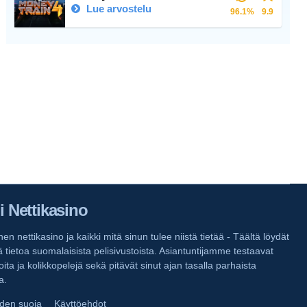
Lue arvostelu
96.1%
9.9
 Nettikasino
n nettikasino ja kaikki mitä sinun tulee niistä tietää - Täältä löydät
ä tietoa suomalaisista pelisivustoista. Asiantuntijamme testaavat
oita ja kolikkopelejä sekä pitävät sinut ajan tasalla parhaista
a.
yden suoja
Käyttöehdot