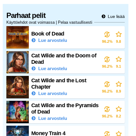
Parhaat pelit
Lue lisää
Käyttöehdot ovat voimassa | Pelaa vastuullisesti
Book of Dead
Lue arvostelu
96.2%
9.8
Cat Wilde and the Doom of
Dead
96.2%
9.1
Lue arvostelu
Cat Wilde and the Lost
Chapter
96.2%
8.9
Lue arvostelu
Cat Wilde and the Pyramids
of Dead
96.2%
8.2
Lue arvostelu
Money Train 4