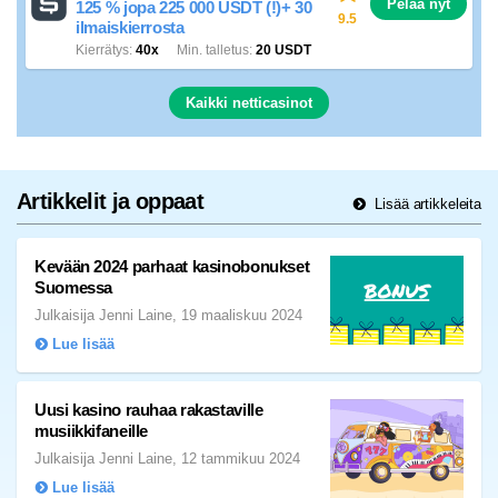
Pelaa nyt
125 % jopa 225 000 USDT (!)+ 30
9.5
ilmaiskierrosta
Kierrätys
40x
Min. talletus
20 USDT
Kaikki netticasinot
Artikkelit ja oppaat
Lisää artikkeleita
Kevään 2024 parhaat kasinobonukset
Suomessa
Julkaisija Jenni Laine, 19 maaliskuu 2024
Lue lisää
Uusi kasino rauhaa rakastaville
musiikkifaneille
Julkaisija Jenni Laine, 12 tammikuu 2024
Lue lisää