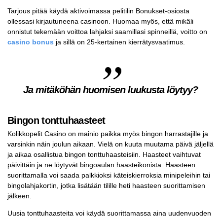
Tarjous pitää käydä aktivoimassa pelitilin Bonukset-osiosta
ollessasi kirjautuneena casinoon. Huomaa myös, että mikäli
onnistut tekemään voittoa lahjaksi saamillasi spinneillä, voitto on
casino bonus
ja sillä on 25-kertainen kierrätysvaatimus.
Ja mitäköhän huomisen luukusta löytyy?
Bingon tonttuhaasteet
Kolikkopelit Casino on mainio paikka myös bingon harrastajille ja
varsinkin näin joulun aikaan. Vielä on kuuta muutama päivä jäljellä
ja aikaa osallistua bingon tonttuhaasteisiin. Haasteet vaihtuvat
päivittäin ja ne löytyvät bingoaulan haasteikonista. Haasteen
suorittamalla voi saada palkkioksi käteiskierroksia minipeleihin tai
bingolahjakortin, jotka lisätään tilille heti haasteen suorittamisen
jälkeen.
Uusia tonttuhaasteita voi käydä suorittamassa aina uudenvuoden