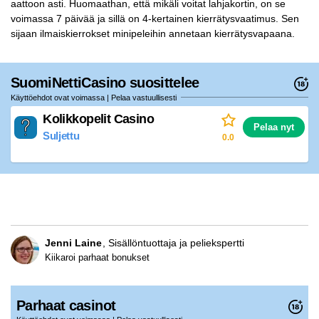
aattoon asti. Huomaathan, että mikäli voitat lahjakortin, on se
voimassa 7 päivää ja sillä on 4-kertainen kierrätysvaatimus. Sen
sijaan ilmaiskierrokset minipeleihin annetaan kierrätysvapaana.
SuomiNettiCasino suosittelee
Käyttöehdot ovat voimassa | Pelaa vastuullisesti
Kolikkopelit Casino
Pelaa nyt
Suljettu
0.0
Jenni Laine
Sisällöntuottaja ja peliekspertti
Kiikaroi parhaat bonukset
Parhaat casinot