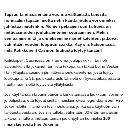
Tapsan tahdissa ei tänä vuonna välttämättä tanssita
normaaliin tapaan, mutta netin kautta joulua voi onneksi
juhlistaa muutenkin. Monien pelaajien suurta huvia on
netticasinoiden joulukalenterien seuraaminen. Mekin
seuraamme niitä ja onneksemme monet kalenterit jatkuvat
vähintään vuoden loppuun saakka. Käy siis katsomassa,
mitä Kolikkopelit Casinon luukusta löytyy tänään!
Kolikkopelit Casinossa on ihan oma joulupukkikin, tai noh
valepukki, sillä jokainen tunnista tekoparran takaa Loirin Veskun!
Hän ylläpitää casinon jännittävää joulukalenteria, josta löytyy
luukkuja aina 31. joulukuuta asti. Eli vielä on hyvää aikaa päästä
nauttimaan sieltä löytyvistä yllätyksistä.
Jos käyt tänään tapaninpäivänä kurkistamassa luukkuun, voimme
jo paljastaa, että löydät sieltä ilmaiskierroksia legendaariseen Fire
Joker -slottin. Tämä on tosin joululahja, jonka saa käyttöön vain
talletusta vastaan. Jos siis talletat vähintään 30 € tämän päivän
aikana, sinulle annetaan tämän joulunpyhän kunniaksi
100
ilmaiskierrosta Fire Jokeriin
.