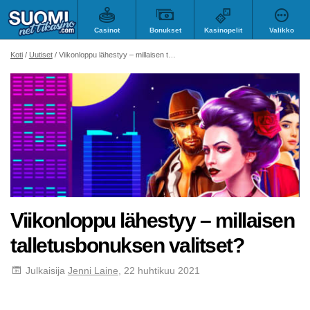
Casinot
Bonukset
Kasinopelit
Valikko
Koti
Uutiset
Viikonloppu lähestyy – millaisen talletusbonuksen valitset?
Viikonloppu lähestyy – millaisen
talletusbonuksen valitset?
Julkaisija
Jenni Laine
, 22 huhtikuu 2021