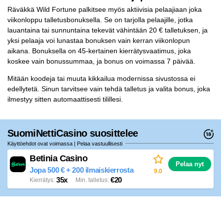
Räväkkä Wild Fortune palkitsee myös aktiivisia pelaajiaan joka
viikonloppu talletusbonuksella. Se on tarjolla pelaajille, jotka
lauantaina tai sunnuntaina tekevät vähintään 20 € talletuksen, ja
yksi pelaaja voi lunastaa bonuksen vain kerran viikonlopun
aikana. Bonuksella on 45-kertainen kierrätysvaatimus, joka
koskee vain bonussummaa, ja bonus on voimassa 7 päivää.
Mitään koodeja tai muuta kikkailua modernissa sivustossa ei
edellytetä. Sinun tarvitsee vain tehdä talletus ja valita bonus, joka
ilmestyy sitten automaattisesti tilillesi.
SuomiNettiCasino suosittelee
Käyttöehdot ovat voimassa | Pelaa vastuullisesti
Betinia Casino
Pelaa nyt
Jopa 500 € + 200 ilmaiskierrosta
9.0
35x
€20
Kierrätys
Min. talletus