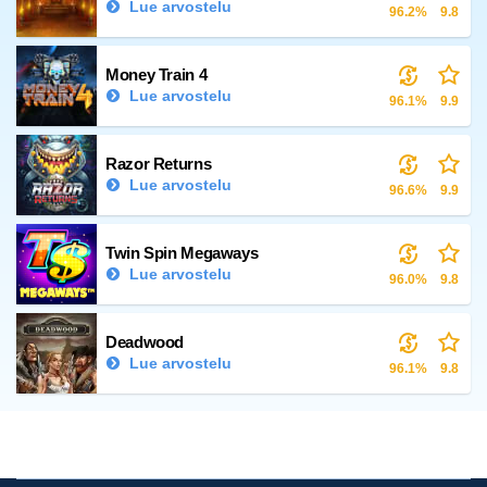
Lue arvostelu
96.2%
9.8
Money Train 4
Lue arvostelu
96.1%
9.9
Razor Returns
Lue arvostelu
96.6%
9.9
Twin Spin Megaways
Lue arvostelu
96.0%
9.8
Deadwood
Lue arvostelu
96.1%
9.8