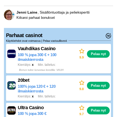
Jenni Laine
Sisällöntuottaja ja peliekspertti
Kiikaroi parhaat bonukset
Parhaat casinot
Käyttöehdot ovat voimassa | Pelaa vastuullisesti
Vauhdikas Casino
Pelaa nyt
100 % jopa 300 € + 100
9.9
ilmaiskierrosta
Kierrätys
x
Min. talletus
Bonus tulee lunastaa koodilla: VAUH
20bet
Pelaa nyt
100% jopa 120 € + 120
9.8
ilmaiskierrosta
Kierrätys
x
Min. talletus
Ultra Casino
Pelaa nyt
100 % jopa 300 €
9.7