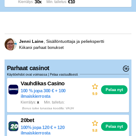
30x
€10
Kierrätys
Min. talletus
Jenni Laine
Sisällöntuottaja ja peliekspertti
Kiikaroi parhaat bonukset
Parhaat casinot
Käyttöehdot ovat voimassa | Pelaa vastuullisesti
Vauhdikas Casino
Pelaa nyt
100 % jopa 300 € + 100
9.9
ilmaiskierrosta
Kierrätys
x
Min. talletus
Bonus tulee lunastaa koodilla: VAUH
20bet
Pelaa nyt
100% jopa 120 € + 120
9.8
ilmaiskierrosta