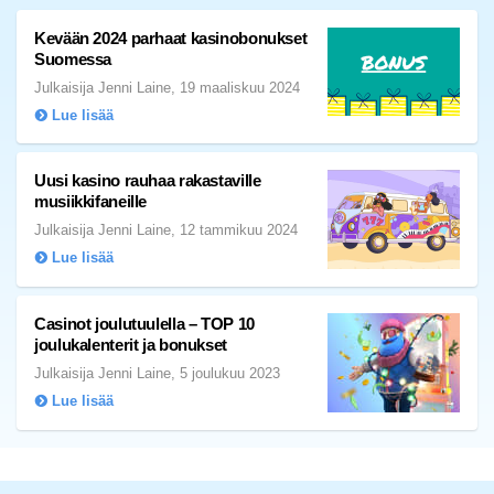
Kevään 2024 parhaat kasinobonukset
Suomessa
Julkaisija Jenni Laine, 19 maaliskuu 2024
Lue lisää
Uusi kasino rauhaa rakastaville
musiikkifaneille
Julkaisija Jenni Laine, 12 tammikuu 2024
Lue lisää
Casinot joulutuulella – TOP 10
joulukalenterit ja bonukset
Julkaisija Jenni Laine, 5 joulukuu 2023
Lue lisää