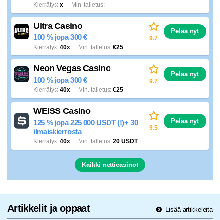
Kierrätys
x
Min. talletus
Ultra Casino
Pelaa nyt
100 % jopa 300 €
9.7
Kierrätys
40x
Min. talletus
€25
Neon Vegas Casino
Pelaa nyt
100 % jopa 300 €
9.7
Kierrätys
40x
Min. talletus
€25
WEISS Casino
Pelaa nyt
125 % jopa 225 000 USDT (!)+ 30
9.5
ilmaiskierrosta
Kierrätys
40x
Min. talletus
20 USDT
Kaikki netticasinot
Artikkelit ja oppaat
Lisää artikkeleita