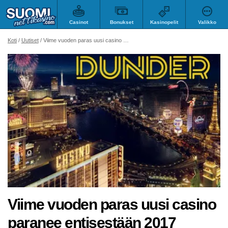
Casinot
Bonukset
Kasinopelit
Valikko
Koti
Uutiset
Viime vuoden paras uusi casino paranee entisestään 2017
Viime vuoden paras uusi casino
paranee entisestään 2017