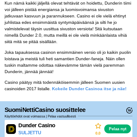
Kun nämä kaikki jäljellä olevat tehtävät on hoidettu, Dunderin tiimi
voi jälleen pistää energiansa ja luomisvoimansa sivuston
jatkuvaan kasvuun ja parannukseen. Casino ei ole vielä ehtinyt
juhlistaa edes ensimmäistä syntymäpäiväänsä ja silti he jo
valmistelevat täysin uusittua sivuston versiota! Sitä kutsutaan
nimellä Dunder 2.0, mutta meillä ei ole vielä minkäänlaista vihiä
siitä mitä se pitää sisällään.
Joka tapauksessa casinon ensimmäinen versio oli jo kaikin puolin
loistava ja meistä tuli heti samantien Dunder-faneja. Näin ollen
tuskin maltamme odottaa näkevämme tämän vielä paremman
Dunderin, jännää jännää!
Casino päätyy mitä todennäköisemmin jälleen Suomen uusien
casinoiden 2017 listalle.
Kokeile Dunder Casinoa itse ja näe!
SuomiNettiCasino suosittelee
Käyttöehdot ovat voimassa | Pelaa vastuullisesti
Dunder Casino
Pelaa nyt
SULJETTU
0.0