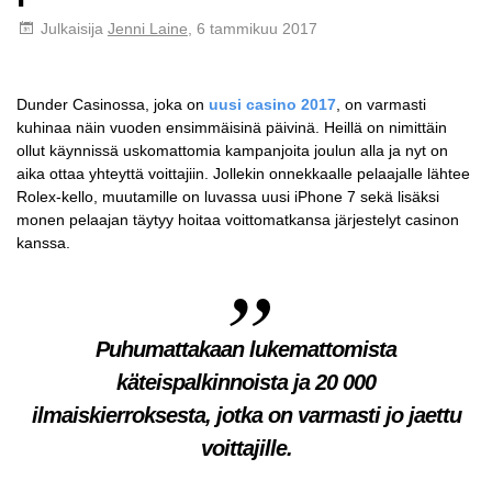
Julkaisija
Jenni Laine
, 6 tammikuu 2017
Dunder Casinossa, joka on
uusi casino 2017
, on varmasti
kuhinaa näin vuoden ensimmäisinä päivinä. Heillä on nimittäin
ollut käynnissä uskomattomia kampanjoita joulun alla ja nyt on
aika ottaa yhteyttä voittajiin. Jollekin onnekkaalle pelaajalle lähtee
Rolex-kello, muutamille on luvassa uusi iPhone 7 sekä lisäksi
monen pelaajan täytyy hoitaa voittomatkansa järjestelyt casinon
kanssa.
Puhumattakaan lukemattomista
käteispalkinnoista ja 20 000
ilmaiskierroksesta, jotka on varmasti jo jaettu
voittajille.