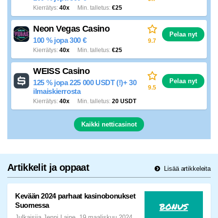
Kierrätys
40x
Min. talletus
€25
Neon Vegas Casino
Pelaa nyt
100 % jopa 300 €
9.7
Kierrätys
40x
Min. talletus
€25
WEISS Casino
Pelaa nyt
125 % jopa 225 000 USDT (!)+ 30
9.5
ilmaiskierrosta
Kierrätys
40x
Min. talletus
20 USDT
Kaikki netticasinot
Artikkelit ja oppaat
Lisää artikkeleita
Kevään 2024 parhaat kasinobonukset
Suomessa
Julkaisija Jenni Laine, 19 maaliskuu 2024