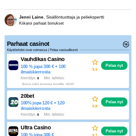
Jenni Laine
Sisällöntuottaja ja peliekspertti
Kiikaroi parhaat bonukset
Parhaat casinot
Käyttöehdot ovat voimassa | Pelaa vastuullisesti
Vauhdikas Casino
Pelaa nyt
100 % jopa 300 € + 100
9.9
ilmaiskierrosta
Kierrätys
x
Min. talletus
Bonus tulee lunastaa koodilla: VAUH
20bet
Pelaa nyt
100% jopa 120 € + 120
9.8
ilmaiskierrosta
Kierrätys
x
Min. talletus
Ultra Casino
Pelaa nyt
100 % jopa 300 €
9.7