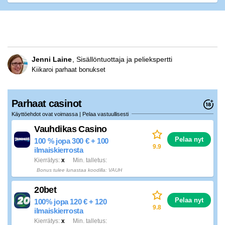
Jenni Laine
Sisällöntuottaja ja peliekspertti
Kiikaroi parhaat bonukset
Parhaat casinot
Käyttöehdot ovat voimassa | Pelaa vastuullisesti
Vauhdikas Casino
Pelaa nyt
100 % jopa 300 € + 100
9.9
ilmaiskierrosta
Kierrätys
x
Min. talletus
Bonus tulee lunastaa koodilla: VAUH
20bet
Pelaa nyt
100% jopa 120 € + 120
9.8
ilmaiskierrosta
Kierrätys
x
Min. talletus