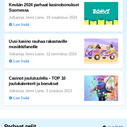
Kevään 2024 parhaat kasinobonukset
Suomessa
Julkaisija Jenni Laine, 19 maaliskuu 2024
Lue lisää
Uusi kasino rauhaa rakastaville
musiikkifaneille
Julkaisija Jenni Laine, 12 tammikuu 2024
Lue lisää
Casinot joulutuulella – TOP 10
joulukalenterit ja bonukset
Julkaisija Jenni Laine, 5 joulukuu 2023
Lue lisää
Parhaat pelit