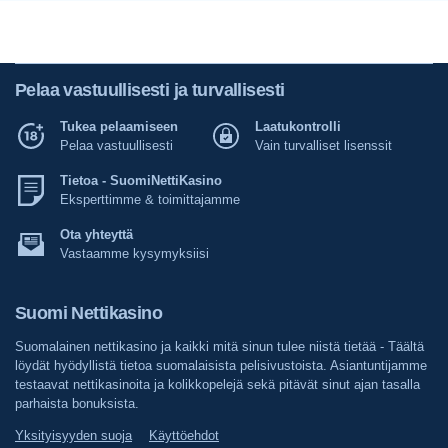
Pelaa vastuullisesti ja turvallisesti
Tukea pelaamiseen
Laatukontrolli
Pelaa vastuullisesti
Vain turvalliset lisenssit
Tietoa - SuomiNettiKasino
Eksperttimme & toimittajamme
Ota yhteyttä
Vastaamme kysymyksiisi
Suomi Nettikasino
Suomalainen nettikasino ja kaikki mitä sinun tulee niistä tietää - Täältä
löydät hyödyllistä tietoa suomalaisista pelisivustoista. Asiantuntijamme
testaavat nettikasinoita ja kolikkopelejä sekä pitävät sinut ajan tasalla
parhaista bonuksista.
Yksityisyyden suoja
Käyttöehdot