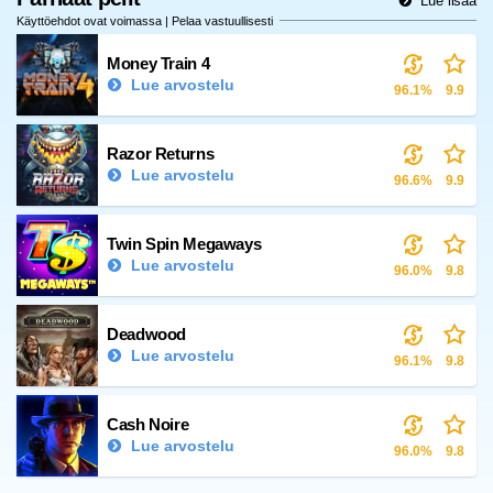
Lue lisää
Käyttöehdot ovat voimassa | Pelaa vastuullisesti
Money Train 4
Lue arvostelu
96.1%
9.9
Razor Returns
Lue arvostelu
96.6%
9.9
Twin Spin Megaways
Lue arvostelu
96.0%
9.8
Deadwood
Lue arvostelu
96.1%
9.8
Cash Noire
Lue arvostelu
96.0%
9.8