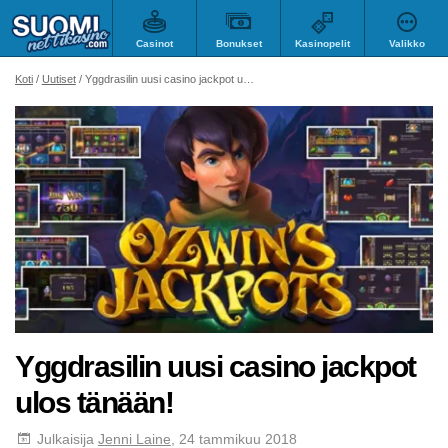
Casinot
Bonukset
Kasinopelit
Valikko
Koti
Uutiset
Yggdrasilin uusi casino jackpot ulos tänään!
Yggdrasilin uusi casino jackpot
ulos tänään!
Julkaisija
Jenni Laine
, 24 tammikuu 2018