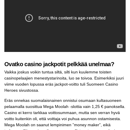
Ovatko casino jackpotit pelkkää unelmaa?
Vaikka joskus voikin tuntua siltä, silti kun kuulemme toisten
casinopelaajien menestystarinoita, luo se toivoa. Esimerkiksi juuri
viime vuoden lopussa eräs jackpot-voitto tuli Suomeen Casino
Heroes sivustossa.
Eräs onnekas suomalaisnainen onnistui osumaan kultasuoneen
pelaamalla suosittua Mega Moolah -slottia vain 1,25 € panoksella.
Casino ei kerro tarkkaa voittosummaan, mutta sen verran hyvä
voitto kuitenkin oli, että voittaja voi puhua asunnon ostamisesta.
Mega Moolah on saanut lempinimen ”money maker”, eikä