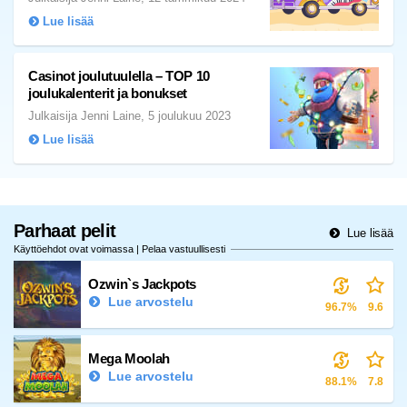
Lue lisää
Casinot joulutuulella – TOP 10
joulukalenterit ja bonukset
Julkaisija Jenni Laine, 5 joulukuu 2023
Lue lisää
Parhaat pelit
Lue lisää
Käyttöehdot ovat voimassa | Pelaa vastuullisesti
Ozwin`s Jackpots
Lue arvostelu
96.7%
9.6
Mega Moolah
Lue arvostelu
88.1%
7.8