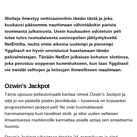
Slotteja ilmestyy netticasinoihin tämän tästä ja joka
kuukausi pääsemme nauttimaan vähintäänkin parista
isommasta julkaisusta. Usein kuukauden odotetuin peli
tulee tulos ruotsalaisesta casinopelien jättiyritykseltä
NetEntilta, mutta viime aikoina uudempi ja pienempi
Yggdrasil on hyvin onnistunut haastamaan tämän
pelivalmistajan. Tänään NetEnt julkaisee kohutun slottinsa,
joka perustuu oopperan kummitukseen, kun taas Yggdrasil
vie meidät velhojen ja loitsujen ihmeelliseen maailmaan.
Ozwin's Jackpot
Tämä upouusi peliautomaatti kantaa nimeä Ozwin’s Jackpot ja
siitä jo voi päätellä jotakin jännittävää – kyseessä on tosiaankin
progressiivinen jackpot-peli! Ne ovat huomattavasti
harvinaisempia kuin tavalliset slotit, ja siksi uuden sellaisen
ilmaantuessa markkinoille kannattaa asialle antaa sen ansaitsema
huomio.