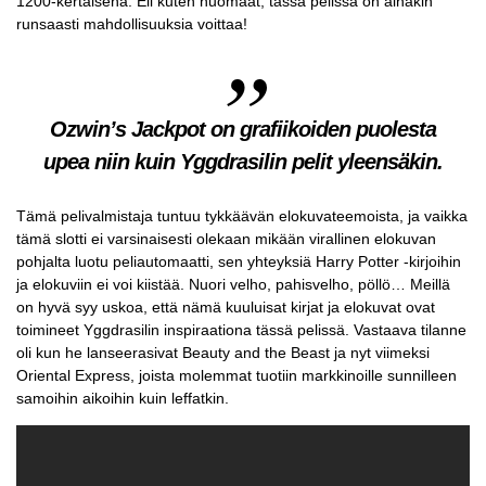
1200-kertaisena. Eli kuten huomaat, tässä pelissä on ainakin
runsaasti mahdollisuuksia voittaa!
Ozwin’s Jackpot on grafiikoiden puolesta
upea niin kuin Yggdrasilin pelit yleensäkin.
Tämä pelivalmistaja tuntuu tykkäävän elokuvateemoista, ja vaikka
tämä slotti ei varsinaisesti olekaan mikään virallinen elokuvan
pohjalta luotu peliautomaatti, sen yhteyksiä Harry Potter -kirjoihin
ja elokuviin ei voi kiistää. Nuori velho, pahisvelho, pöllö… Meillä
on hyvä syy uskoa, että nämä kuuluisat kirjat ja elokuvat ovat
toimineet Yggdrasilin inspiraationa tässä pelissä. Vastaava tilanne
oli kun he lanseerasivat Beauty and the Beast ja nyt viimeksi
Oriental Express, joista molemmat tuotiin markkinoille sunnilleen
samoihin aikoihin kuin leffatkin.