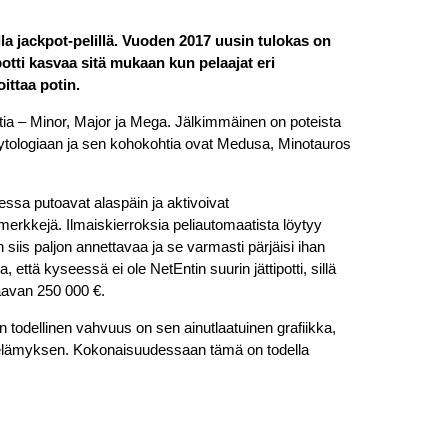
lla jackpot-pelillä. Vuoden 2017 uusin tulokas on
potti kasvaa sitä mukaan kun pelaajat eri
ittaa potin.
ottia – Minor, Major ja Mega. Jälkimmäinen on poteista
n mytologiaan ja sen kohokohtia ovat Medusa, Minotauros
uessa putoavat alaspäin ja aktivoivat
merkkejä. Ilmaiskierroksia peliautomaatista löytyy
n siis paljon annettavaa ja se varmasti pärjäisi ihan
 että kyseessä ei ole NetEntin suurin jättipotti, sillä
taavan 250 000 €.
lin todellinen vahvuus on sen ainutlaatuinen grafiikka,
inoelämyksen. Kokonaisuudessaan tämä on todella