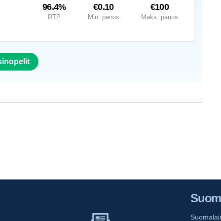
96.4%
€0.10
€100
RTP
Min. panos
Maks. panos
sinopelit
Suomi
Suomalaine