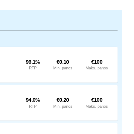
96.1%
€0.10
€100
RTP
Min. panos
Maks. panos
94.0%
€0.20
€100
RTP
Min. panos
Maks. panos