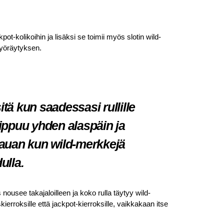
ot-kolikoihin ja lisäksi se toimii myös slotin wild-
pyöräytyksen.
sitä kun saadessasi rullille
ippuu yhden alaspäin ja
kauan kun wild-merkkejä
ulla.
nousee takajaloilleen ja koko rulla täytyy wild-
erroksille että jackpot-kierroksille, vaikkakaan itse