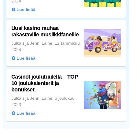
2024
Lue lisää
Uusi kasino rauhaa
rakastaville musiikkifaneille
Julkaisija Jenni Laine, 12 tammikuu
2024
Lue lisää
Casinot joulutuulella – TOP
10 joulukalenterit ja
bonukset
Julkaisija Jenni Laine, 5 joulukuu
2023
Lue lisää