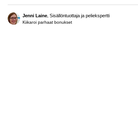
Jenni Laine
Sisällöntuottaja ja peliekspertti
Kiikaroi parhaat bonukset