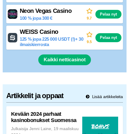
Neon Vegas Casino
Pelaa nyt
100 % jopa 300 €
9.7
WEISS Casino
Pelaa nyt
125 % jopa 225 000 USDT (!)+ 30
9.5
ilmaiskierrosta
Kaikki netticasinot
Artikkelit ja oppaat
Lisää artikkeleita
Kevään 2024 parhaat
kasinobonukset Suomessa
Julkaisija Jenni Laine, 19 maaliskuu