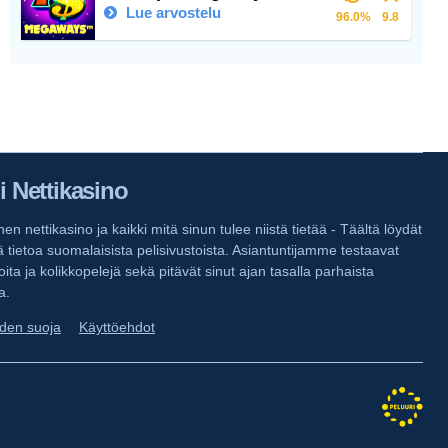
Lue arvostelu
96.0%
9.8
 Nettikasino
n nettikasino ja kaikki mitä sinun tulee niistä tietää - Täältä löydät
ä tietoa suomalaisista pelisivustoista. Asiantuntijamme testaavat
oita ja kolikkopelejä sekä pitävät sinut ajan tasalla parhaista
a.
yden suoja
Käyttöehdot