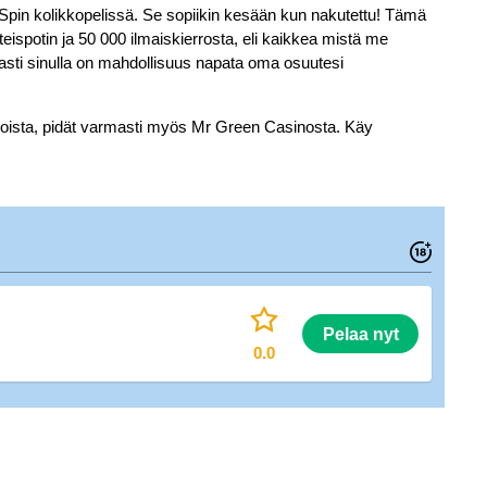
t Spin kolikkopelissä. Se sopiikin kesään kun nakutettu! Tämä
eispotin ja 50 000 ilmaiskierrosta, eli kaikkea mistä me
asti sinulla on mahdollisuus napata oma osuutesi
joista, pidät varmasti myös Mr Green Casinosta. Käy
Pelaa nyt
0.0