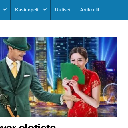
Kasinopelit
Uutiset
Artikkelit