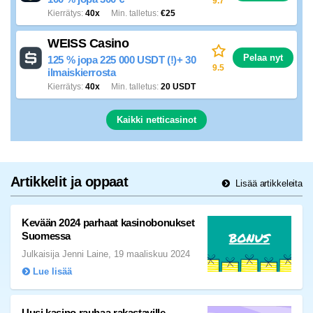
9.7
Kierrätys
40x
Min. talletus
€25
WEISS Casino
Pelaa nyt
125 % jopa 225 000 USDT (!)+ 30
9.5
ilmaiskierrosta
Kierrätys
40x
Min. talletus
20 USDT
Kaikki netticasinot
Artikkelit ja oppaat
Lisää artikkeleita
Kevään 2024 parhaat kasinobonukset
Suomessa
Julkaisija Jenni Laine, 19 maaliskuu 2024
Lue lisää
Uusi kasino rauhaa rakastaville