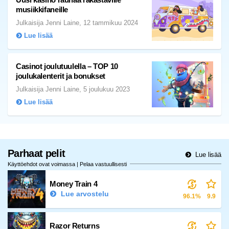
musiikkifaneille
Julkaisija Jenni Laine, 12 tammikuu 2024
Lue lisää
Casinot joulutuulella – TOP 10
joulukalenterit ja bonukset
Julkaisija Jenni Laine, 5 joulukuu 2023
Lue lisää
Parhaat pelit
Lue lisää
Käyttöehdot ovat voimassa | Pelaa vastuullisesti
Money Train 4
Lue arvostelu
96.1%
9.9
Razor Returns