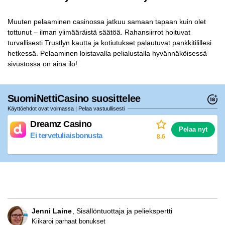
Muuten pelaaminen casinossa jatkuu samaan tapaan kuin olet
tottunut – ilman ylimääräistä säätöä. Rahansiirrot hoituvat
turvallisesti Trustlyn kautta ja kotiutukset palautuvat pankkitilillesi
hetkessä. Pelaaminen loistavalla pelialustalla hyvännäköisessä
sivustossa on aina ilo!
SuomiNettiCasino suosittelee
Käyttöehdot ovat voimassa | Pelaa vastuullisesti
Dreamz Casino
Pelaa nyt
Ei tervetuliaisbonusta
8.6
Jenni Laine
Sisällöntuottaja ja peliekspertti
Kiikaroi parhaat bonukset