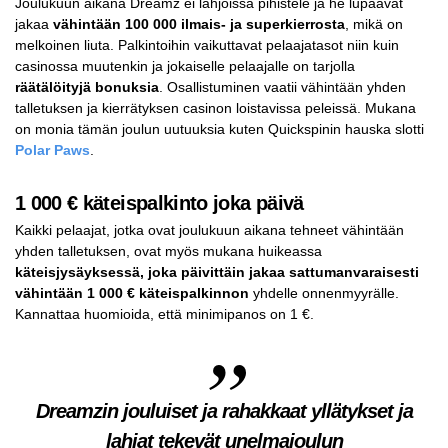
Joulukuun aikana Dreamz ei lahjoissa pihistele ja he lupaavat
jakaa
vähintään 100 000 ilmais- ja superkierrosta
, mikä on
melkoinen liuta. Palkintoihin vaikuttavat pelaajatasot niin kuin
casinossa muutenkin ja jokaiselle pelaajalle on tarjolla
räätälöityjä bonuksia
. Osallistuminen vaatii vähintään yhden
talletuksen ja kierrätyksen casinon loistavissa peleissä. Mukana
on monia tämän joulun uutuuksia kuten Quickspinin hauska slotti
Polar Paws
.
1 000 € käteispalkinto joka päivä
Kaikki pelaajat, jotka ovat joulukuun aikana tehneet vähintään
yhden talletuksen, ovat myös mukana huikeassa
käteisjysäyksessä, joka päivittäin jakaa sattumanvaraisesti
vähintään 1 000 € käteispalkinnon
yhdelle onnenmyyrälle.
Kannattaa huomioida, että minimipanos on 1 €.
Dreamzin jouluiset ja rahakkaat yllätykset ja
lahjat tekevät unelmajoulun