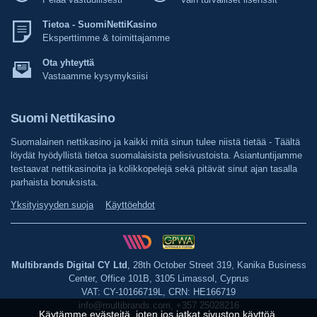
Tietoa - SuomiNettiKasino
Eksperttimme & toimittajamme
Ota yhteyttä
Vastaamme kysymyksiisi
Suomi Nettikasino
Suomalainen nettikasino ja kaikki mitä sinun tulee niistä tietää - Täältä
löydät hyödyllistä tietoa suomalaisista pelisivustoista. Asiantuntijamme
testaavat nettikasinoita ja kolikkopelejä sekä pitävät sinut ajan tasalla
parhaista bonuksista.
Yksityisyyden suoja
Käyttöehdot
Multibrands Digital CY Ltd
, 28th October Street 319, Kanika Business
Center, Office 101B, 3105 Limassol, Cyprus
VAT: CY-10166719L, CRN: HE166719
info@multibrands.com, +357 25028216
Käytämme evästeitä, joten jos jatkat sivuston käyttöä,