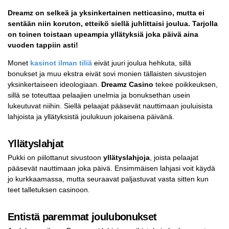
Dreamz on selkeä ja yksinkertainen netticasino, mutta ei
sentään niin koruton, etteikö siellä juhlittaisi joulua. Tarjolla
on toinen toistaan upeampia yllätyksiä joka päivä aina
vuoden tappiin asti!
Monet
kasinot ilman tiliä
eivät juuri joulua hehkuta, sillä
bonukset ja muu ekstra eivät sovi monien tällaisten sivustojen
yksinkertaiseen ideologiaan.
Dreamz Casino
tekee poikkeuksen,
sillä se toteuttaa pelaajien unelmia ja bonuksethan usein
lukeutuvat niihin. Siellä pelaajat pääsevät nauttimaan jouluisista
lahjoista ja yllätyksistä joulukuun jokaisena päivänä.
Yllätyslahjat
Pukki on piilottanut sivustoon
yllätyslahjoja
, joista pelaajat
pääsevät nauttimaan joka päivä. Ensimmäisen lahjasi voit käydä
jo kurkkaamassa, mutta seuraavat paljastuvat vasta sitten kun
teet talletuksen casinoon.
Entistä paremmat joulubonukset